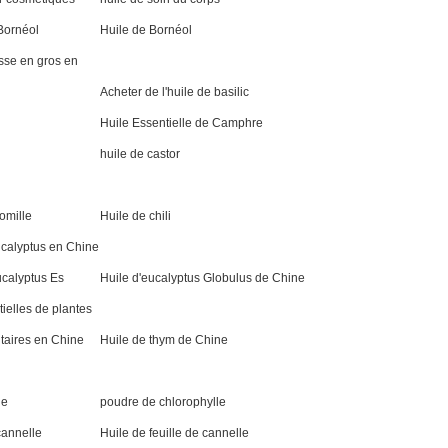
 Bornéol
Huile de Bornéol
se en gros en
Acheter de l'huile de basilic
Huile Essentielle de Camphre
huile de castor
momille
Huile de chili
ucalyptus en Chine
Eucalyptus Es
Huile d'eucalyptus Globulus de Chine
entielles de plantes
taires en Chine
Huile de thym de Chine
le
poudre de chlorophylle
cannelle
Huile de feuille de cannelle