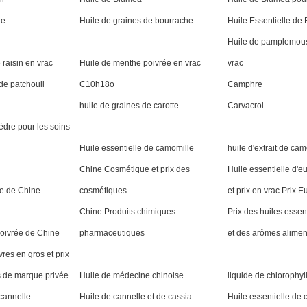
he
Huile de graines de bourrache
Huile Essentielle de
Huile de pamplemous
 raisin en vrac
Huile de menthe poivrée en vrac
vrac
 de patchouli
C10h18o
Camphre
huile de graines de carotte
Carvacrol
èdre pour les soins
Huile essentielle de camomille
huile d'extrait de ca
Chine Cosmétique et prix des
Huile essentielle d'e
le de Chine
cosmétiques
et prix en vrac Prix 
Chine Produits chimiques
Prix ​​​​des huiles ess
oivrée de Chine
pharmaceutiques
et des arômes alimen
res en gros et prix
 de marque privée
Huile de médecine chinoise
liquide de chlorophyl
 cannelle
Huile de cannelle et de cassia
Huile essentielle de 