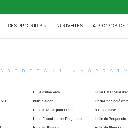
DES PRODUITS
NOUVELLES
À PROPOS DE
A
B
C
D
E
F
G
H
J
L
M
N
O
P
R
S
T
V
Huile d'Aloe Vera
Huile Essentielle d'A
 API
huile d'argan
Cristal mentholé d'a
Huile d'avocat pour la peau
huile de base
Huile Essentielle de Bergamote
Huile de Bergamote
ir
Huile de Blumea
Huile de Blumea pou