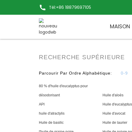
Tél:+86 18879697105
MAISON
RECHERCHE SUPÉRIEURE
Parcourir Par Ordre Alphabétique:
0-9
80 % d'huile d'eucalyptus pour
désodorisant
Huile d'aloès
API
Huile d'eucalyptus
huile d'atractylis
Huile d'avocat
Huile de basilic
Huile de laurier
l'huile de graine noire
Huile de poivre no