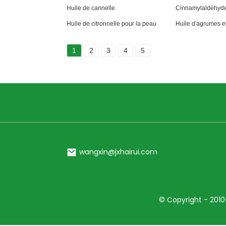
Huile de cannelle
Cinnamylaldéhyd
Huile de citronnelle pour la peau
Huile d'agrumes e
1
2
3
4
5
wangxin@jxhairui.com
© Copyright - 2010