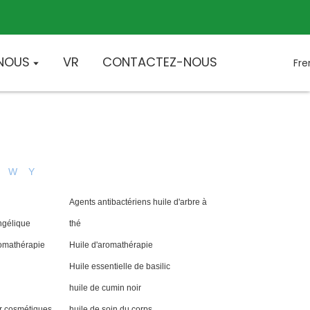
 NOUS
VR
CONTACTEZ-NOUS
Fr
W
Y
Agents antibactériens huile d'arbre à
ngélique
thé
romathérapie
Huile d'aromathérapie
Huile essentielle de basilic
huile de cumin noir
r cosmétiques
huile de soin du corps