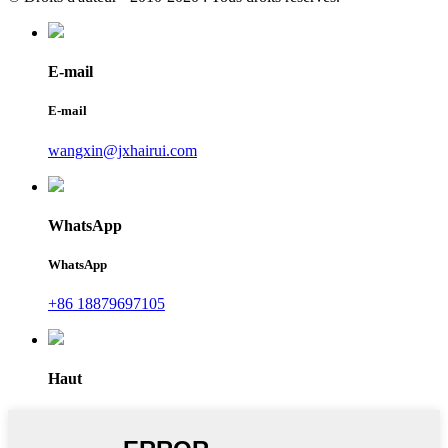
E-mail
E-mail
wangxin@jxhairui.com
WhatsApp
WhatsApp
+86 18879697105
Haut