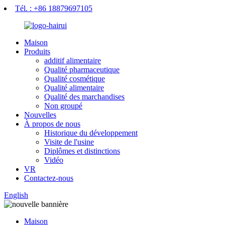
Tél. : +86 18879697105
Maison
Produits
additif alimentaire
Qualité pharmaceutique
Qualité cosmétique
Qualité alimentaire
Qualité des marchandises
Non groupé
Nouvelles
À propos de nous
Historique du développement
Visite de l'usine
Diplômes et distinctions
Vidéo
VR
Contactez-nous
English
Maison