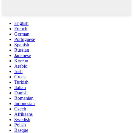
English
French
German
Portuguese
Spanish
Russian
Japanese
Korean
Arabic
Irish
Greek
Turkish
Italian
Danish
Romanian
Indonesian
Czech
Afrikaans
Swedish
Polish
Basque