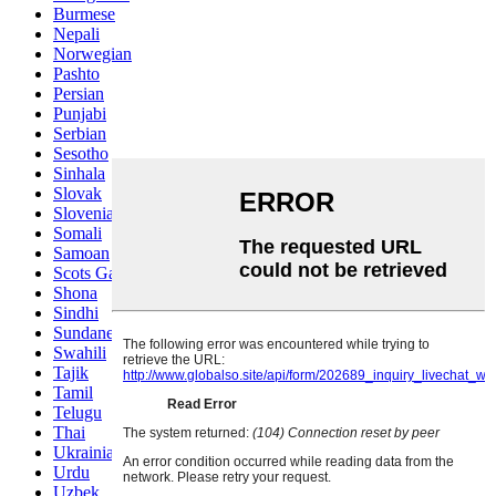
Burmese
Nepali
Norwegian
Pashto
Persian
Punjabi
Serbian
Sesotho
Sinhala
Slovak
Slovenian
Somali
Samoan
Scots Gaelic
Shona
Sindhi
Sundanese
Swahili
Tajik
Tamil
Telugu
Thai
Ukrainian
Urdu
Uzbek